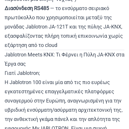
Διασύνδεση RS485
— το ενσύρματο σειριακό
πρωτόκολλο που χρησιμοποιείται μεταξύ της
μονάδας Jablotron JA-121T και της πύλης JA-KNX,
εξασφαλίζοντας πλήρη τοπική επικοινωνία χωρίς
εξάρτηση από το cloud
Jablotron Meets KNX: Τι Φέρνει η Πύλη JA-KNX στα
Έργα σας
Γιατί Jablotron;
Η Jablotron 100 είναι μία από τις πιο ευρέως
εγκατεστημένες επαγγελματικές πλατφόρμες
συναγερμού στην Ευρώπη, αναγνωρισμένη για την
υβριδική ενσύρματη/ασύρματη αρχιτεκτονική της,
την ανθεκτική γκάμα πάνελ και την απλότητα της
εφαρμογής MyJABLOTRON. Είναι μια συχνή