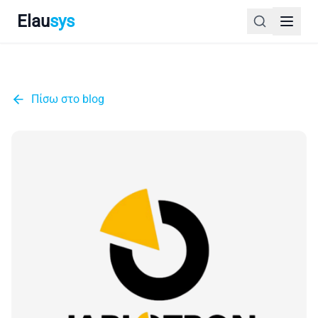
Elau
sys
Πίσω στο blog