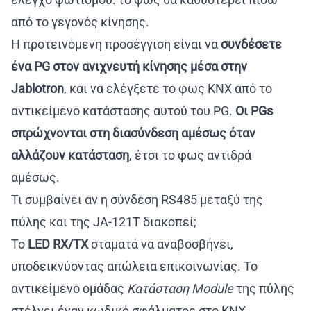
από το γεγονός κίνησης.
Η προτεινόμενη προσέγγιση είναι να
συνδέσετε
ένα PG στον ανιχνευτή κίνησης μέσα στην
Jablotron
, και να ελέγξετε το φως KNX από το
αντικείμενο κατάστασης αυτού του PG.
Οι PGs
σπρώχνονται στη διασύνδεση αμέσως όταν
αλλάζουν κατάσταση
, έτσι το φως αντιδρά
αμέσως.
Τι συμβαίνει αν η σύνδεση RS485 μεταξύ της
πύλης και της JA-121T διακοπεί;
Το
LED RX/TX
σταματά να αναβοσβήνει,
υποδεικνύοντας απώλεια επικοινωνίας. Το
αντικείμενο ομάδας
Κατάσταση Module
της πύλης
στέλνει έναν κωδικό σφάλματος στο KNX,