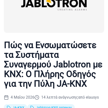
Πώς να Ενσωματώσετε
τα Συστήματα
Συναγερμού Jablotron με
KNX: Ο Πλήρης Οδηγός
για την Πύλη JA-KNX
4 Μαΐου 2026
14
λεπτά ανάγνωσης
από
elausys
JA-KNX
Jablotron KNX gateway