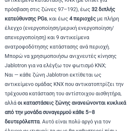
πρόσβαση στις ζώνες 97–192), έως
32 διπλής
κατεύθυνσης PGs
, και έως
4 περιοχές
με πλήρη
έλεγχο (ενεργοποίηση/μερική ενεργοποίηση/
απενεργοποίηση) και 9 αντικείμενα
ανατροφοδότησης κατάστασης ανά περιοχή.
Μπορώ να χρησιμοποιήσω ανιχνευτές κίνησης
Jablotron για να ελέγξω τον φωτισμό KNX;
Ναι — κάθε ζώνη Jablotron εκτίθεται ως
αντικείμενο ομάδας KNX που αντικατοπτρίζει την
τρέχουσα κατάσταση του αντίστοιχου αισθητήρα,
αλλά
οι καταστάσεις ζώνης ανανεώνονται κυκλικά
από την μονάδα συναγερμού κάθε 5–8
δευτερόλεπτα
. Αυτό είναι πολύ αργό για τον
έλεγχο φωτισμού: το φως θα καθυστερεί πίσω