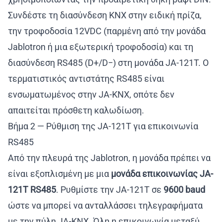
Συνδέστε τη διασύνδεση KNX στην ειδική πρίζα,
την τροφοδοσία 12VDC (παρμένη από την μονάδα
Jablotron ή μια εξωτερική τροφοδοσία) και τη
διασύνδεση RS485 (D+/D−) στη μονάδα JA-121T. Ο
τερματιστικός αντιστάτης RS485 είναι
ενσωματωμένος στην JA-KNX, οπότε δεν
απαιτείται πρόσθετη καλωδίωση.
Βήμα 2 — Ρύθμιση της JA-121T για επικοινωνία
RS485
Από την πλευρά της Jablotron, η μονάδα πρέπει να
είναι εξοπλισμένη με μια
μονάδα επικοινωνίας JA-
121T RS485
. Ρυθμίστε την JA-121T σε
9600 baud
ώστε να μπορεί να ανταλλάσσει τηλεγραφήματα
με την πύλη JA-KNX. Όλη η επικοινωνία μεταξύ