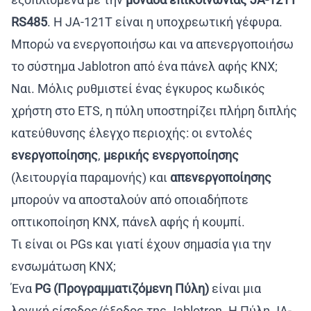
RS485
. Η JA-121T είναι η υποχρεωτική γέφυρα.
Μπορώ να ενεργοποιήσω και να απενεργοποιήσω
το σύστημα Jablotron από ένα πάνελ αφής KNX;
Ναι. Μόλις ρυθμιστεί ένας έγκυρος κωδικός
χρήστη στο ETS, η πύλη υποστηρίζει πλήρη διπλής
κατεύθυνσης έλεγχο περιοχής: οι εντολές
ενεργοποίησης
,
μερικής ενεργοποίησης
(λειτουργία παραμονής) και
απενεργοποίησης
μπορούν να αποσταλούν από οποιαδήποτε
οπτικοποίηση KNX, πάνελ αφής ή κουμπί.
Τι είναι οι PGs και γιατί έχουν σημασία για την
ενσωμάτωση KNX;
Ένα
PG (Προγραμματιζόμενη Πύλη)
είναι μια
λογική είσοδος/έξοδος της Jablotron. Η Πύλη JA-