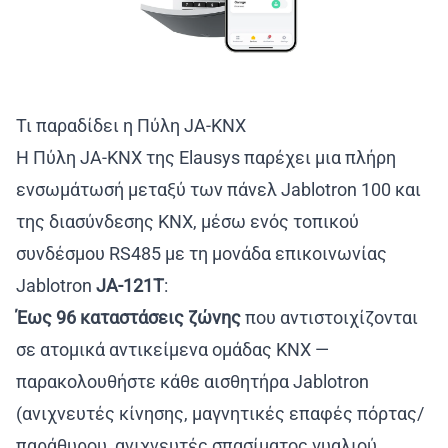
Τι παραδίδει η Πύλη JA-KNX
Η Πύλη JA-KNX της Elausys παρέχει μια πλήρη
ενσωμάτωσή μεταξύ των πάνελ Jablotron 100 και
της διασύνδεσης KNX, μέσω ενός τοπικού
συνδέσμου RS485 με τη μονάδα επικοινωνίας
Jablotron
JA-121T
:
Έως 96 καταστάσεις ζώνης
που αντιστοιχίζονται
σε ατομικά αντικείμενα ομάδας KNX —
παρακολουθήστε κάθε αισθητήρα Jablotron
(ανιχνευτές κίνησης, μαγνητικές επαφές πόρτας/
παράθυρου, ανιχνευτές σπασίματος γυαλιού,