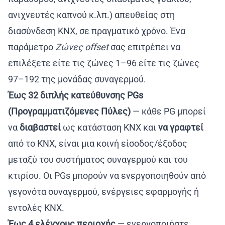
ανιχνευτές καπνού κ.λπ.) απευθείας στη
διασύνδεση KNX, σε πραγματικό χρόνο. Ένα
παράμετρο
Ζώνες offset
σας επιτρέπει να
επιλέξετε είτε τις ζώνες 1–96 είτε τις ζώνες
97–192 της μονάδας συναγερμού.
Έως 32 διπλής κατεύθυνσης PGs
(Προγραμματιζόμενες Πύλες)
— κάθε PG μπορεί
να
διαβαστεί
ως κατάσταση KNX και
να γραφτεί
από το KNX, είναι μια κοινή είσοδος/έξοδος
μεταξύ του συστήματος συναγερμού και του
κτιρίου. Οι PGs μπορούν να ενεργοποιηθούν από
γεγονότα συναγερμού, ενέργειες εφαρμογής ή
εντολές KNX.
Έως 4 ελέγχους περιοχής
— ενεργοποιήστε,