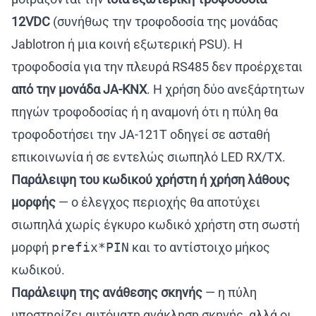
12VDC
(συνήθως την τροφοδοσία της μονάδας
Jablotron ή μια κοινή εξωτερική PSU). Η
τροφοδοσία για την πλευρά RS485 δεν προέρχεται
από την μονάδα JA-KNX
. Η χρήση δύο ανεξάρτητων
πηγών τροφοδοσίας ή η αναμονή ότι η πύλη θα
τροφοδοτήσει την JA-121T οδηγεί σε ασταθή
επικοινωνία ή σε εντελώς σιωπηλό LED RX/TX.
Παράλειψη του κωδικού χρήστη ή χρήση λάθους
μορφής
— ο έλεγχος περιοχής θα αποτύχει
σιωπηλά χωρίς έγκυρο κωδικό χρήστη στη σωστή
μορφή
prefix*PIN
και το αντίστοιχο μήκος
κωδικού.
Παράλειψη της ανάθεσης σκηνής
— η πύλη
υποστηρίζει αυτόματη ανάκληση σκηνής, αλλά οι