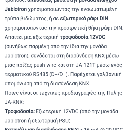
Jablotron
χρησιμοποιώντας την ενσωματωμένη
τρύπα βιδώματος, ή σε
εξωτερικό ράφι DIN
χρησιμοποιώντας την προαιρετική θήκη ράφι DIN.
Απαιτεί μια εξωτερική
τροφοδοσία 12VDC
(συνήθως παρμένη από την ίδια την μονάδα
Jablotron), συνδέεται στη διασύνδεση KNX μέσω
μιας πρίζας push-wire και στη JA-121T μέσω ενός
τερματικού RS485 (D+/D−). Παρέχεται γαλβανική
απομόνωση από τη διασύνδεση KNX.
Ποιες είναι οι τεχνικές προδιαγραφές της Πύλης
JA-KNX;
Τροφοδοσία:
Εξωτερική 12VDC (από την μονάδα
Jablotron ή εξωτερική PSU)
Κατανάλωση διασύνδεσης KNX:
< 16 mA @ 29 VDC