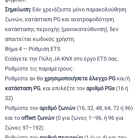
Σημείωση:
Εάν χρειάζεστε μόνο παρακολούθηση
ζωνών, κατάσταση PG και ανατροφοδότηση
κατάστασης περιοχής (μονοκατεύθυνση), δεν
απαιτείται κωδικός χρήστη.
Βήμα 4 — Ρύθμιση ETS
Εισάγετε την Πύλη JA-KNX στο έργο ETS σας.
Ρυθμίστε τις παραμέτρους:
Ρυθμίστε αν θα
χρησιμοποιήσετε έλεγχο PG
και/ή
κατάσταση PG
, και επιλέξτε τον
αριθμό PGs
(16 ή
32)
Ρυθμίστε τον
αριθμό ζωνών
(16, 32, 48, 64, 72 ή 96)
και το
offset ζωνών
(0 για ζώνες 1–96, ή 96 για
ζώνες 97–192)
Ρυθμίστε τον
αριθμό περιοχών
(1 έως 4) και την