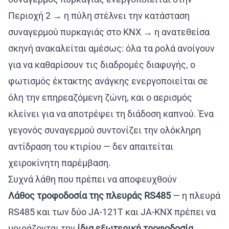
Περιοχή 2 → η πύλη στέλνει την κατάσταση
συναγερμού πυρκαγιάς στο KNX → η ανατεθείσα
σκηνή ανακαλείται αμέσως: όλα τα ρολά ανοίγουν
για να καθαρίσουν τις διαδρομές διαφυγής, ο
φωτισμός έκτακτης ανάγκης ενεργοποιείται σε
όλη την επηρεαζόμενη ζώνη, και ο αερισμός
κλείνει για να αποτρέψει τη διάδοση καπνού. Ένα
γεγονός συναγερμού συντονίζει την ολόκληρη
αντίδραση του κτιρίου — δεν απαιτείται
χειροκίνητη παρέμβαση.
Συχνά λάθη που πρέπει να αποφευχθούν
Λάθος τροφοδοσία της πλευράς RS485
— η πλευρά
RS485 και των δύο JA-121T και JA-KNX πρέπει να
μοιράζονται την
ίδια εξωτερική τροφοδοσία