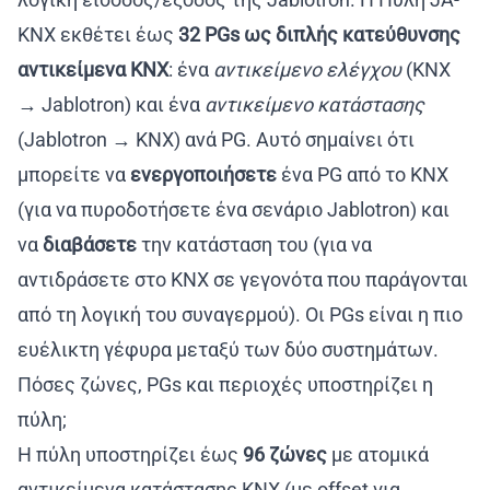
KNX εκθέτει έως
32 PGs ως διπλής κατεύθυνσης
αντικείμενα KNX
: ένα
αντικείμενο ελέγχου
(KNX
→ Jablotron) και ένα
αντικείμενο κατάστασης
(Jablotron → KNX) ανά PG. Αυτό σημαίνει ότι
μπορείτε να
ενεργοποιήσετε
ένα PG από το KNX
(για να πυροδοτήσετε ένα σενάριο Jablotron) και
να
διαβάσετε
την κατάσταση του (για να
αντιδράσετε στο KNX σε γεγονότα που παράγονται
από τη λογική του συναγερμού). Οι PGs είναι η πιο
ευέλικτη γέφυρα μεταξύ των δύο συστημάτων.
Πόσες ζώνες, PGs και περιοχές υποστηρίζει η
πύλη;
Η πύλη υποστηρίζει έως
96 ζώνες
με ατομικά
αντικείμενα κατάστασης KNX (με offset για