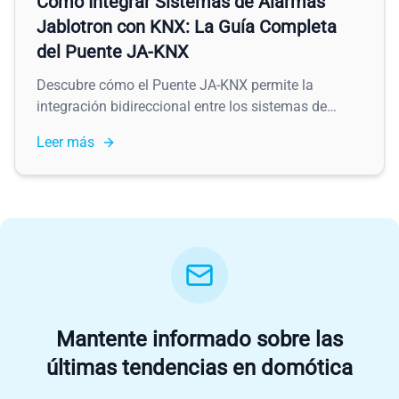
Cómo Integrar Sistemas de Alarmas
Jablotron con KNX: La Guía Completa
del Puente JA-KNX
Descubre cómo el Puente JA-KNX permite la
integración bidireccional entre los sistemas de
alarma Jablotron 100 y las instalaciones KNX.
Leer más
Monitorea zonas, controla áreas, activa salidas PG
y desencadena escenas KNX a partir de eventos de
alarma, todo a través de un enlace RS485
completamente local.
Mantente informado sobre las
últimas tendencias en domótica