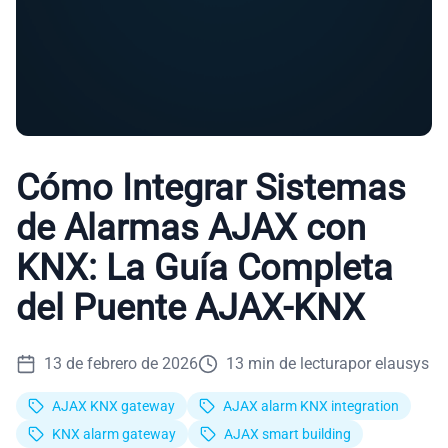
Cómo Integrar Sistemas
de Alarmas AJAX con
KNX: La Guía Completa
del Puente AJAX-KNX
13 de febrero de 2026
13
min de lectura
por
elausys
AJAX KNX gateway
AJAX alarm KNX integration
KNX alarm gateway
AJAX smart building